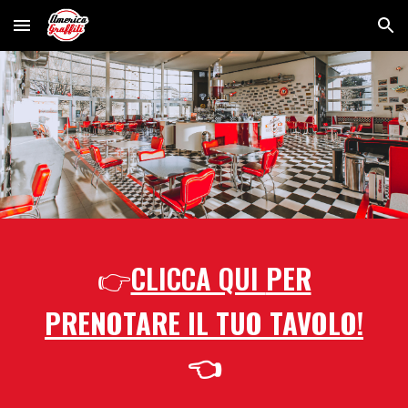
Skip to main content
Skip to navigation
CLICCA QUI
PER
👉
PRENOTARE IL TUO TAVOLO
!
👈